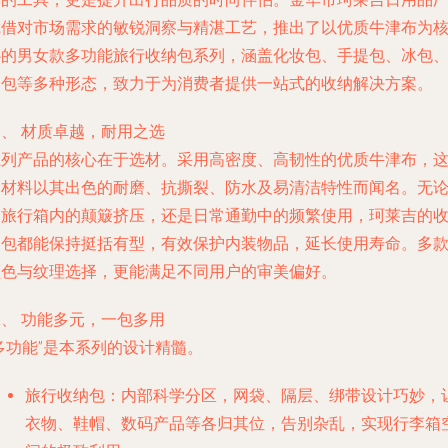
凭借对市场需求的敏锐洞察与精湛工艺，推出了以优质牛津布为
心的男女款多功能旅行收纳包系列，涵盖化妆包、手提包、冰包
挎包等多种形态，致力于为消费者提供一站式的收纳解决方案。
、 材质卓越，耐用之选
系列产品的核心在于选材。采用高密度、高韧性的优质牛津布，
种材料以其出色的耐磨、抗撕裂、防水及易清洁特性而闻名。无
是旅行箱内的颠簸挤压，还是日常通勤中的频繁使用，珂莱吉的
纳包都能保持挺括有型，有效保护内装物品，延长使用寿命。多
颜色与纹理选择，更能满足不同用户的审美偏好。
、 功能多元，一包多用
多功能”是本系列的设计精髓。
旅行收纳包
：内部科学分区，网袋、隔层、绑带设计巧妙，
衣物、鞋帽、数码产品等各归其位，告别杂乱，实现行李箱