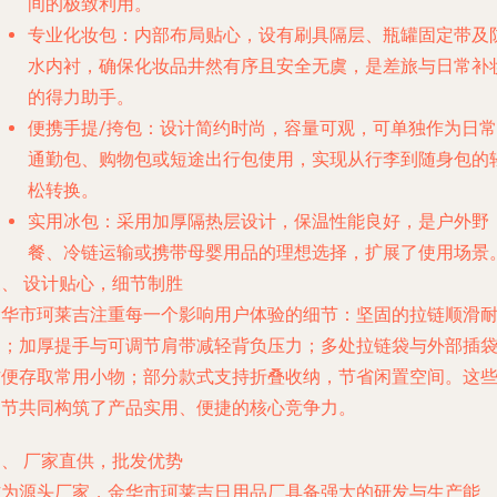
间的极致利用。
专业化妆包
：内部布局贴心，设有刷具隔层、瓶罐固定带及
水内衬，确保化妆品井然有序且安全无虞，是差旅与日常补
的得力助手。
便携手提/挎包
：设计简约时尚，容量可观，可单独作为日常
通勤包、购物包或短途出行包使用，实现从行李到随身包的
松转换。
实用冰包
：采用加厚隔热层设计，保温性能良好，是户外野
餐、冷链运输或携带母婴用品的理想选择，扩展了使用场景
、 设计贴心，细节制胜
金华市珂莱吉注重每一个影响用户体验的细节：坚固的拉链顺滑
用；加厚提手与可调节肩带减轻背负压力；多处拉链袋与外部插
方便存取常用小物；部分款式支持折叠收纳，节省闲置空间。这
细节共同构筑了产品实用、便捷的核心竞争力。
、 厂家直供，批发优势
作为源头厂家，金华市珂莱吉日用品厂具备强大的研发与生产能