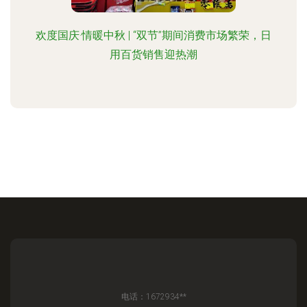
欢度国庆·情暖中秋 | “双节”期间消费市场繁荣，日
用百货销售迎热潮
电话：1672934**